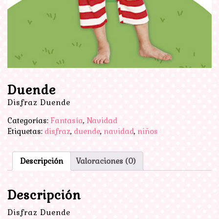
Duende
Disfraz Duende
Categorías:
Fantasía
,
Navidad
Etiquetas:
disfraz
,
duende
,
navidad
,
niños
Descripción
Valoraciones (0)
Descripción
Disfraz Duende