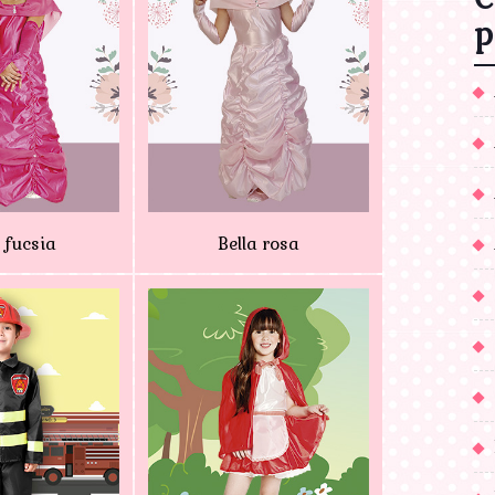
p
a fucsia
Bella rosa