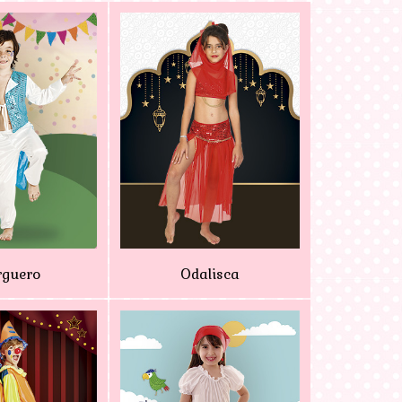
guero
Odalisca