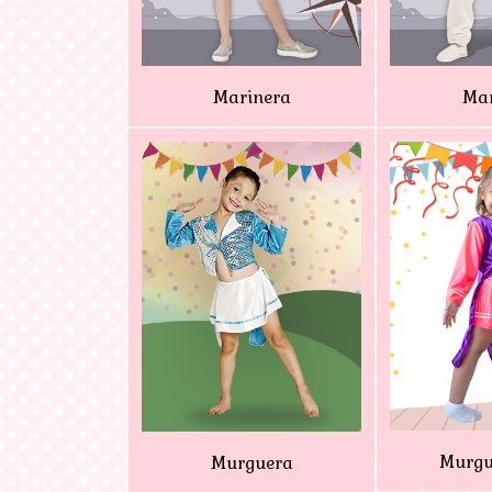
Marinera
Mar
Murgu
Murguera